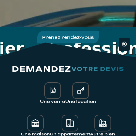
Prenez rendez-vous
🔇
DEMANDEZ
VOTRE DEVIS
Une vente
Une location
Une maison
Un appartement
Autre bien